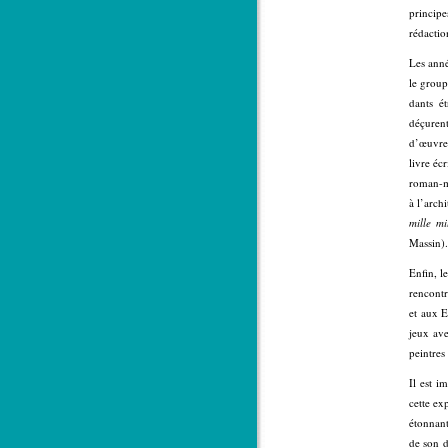
principe
rédactio
Les anné
le group
dants é
déçurent
d’œuvre.
livre éc
roman-m
à l’arch
mille mi
Massin).
Enfin, l
rencontr
et aux E
jeux ave
peintres
Il est i
cette ex
étonnant
de son d