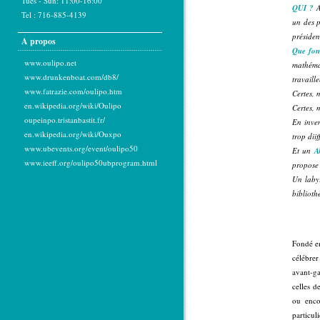
Tues - Sun: 11:00-16:00
QUI ?
A
Tel : 716-885-4139
un des p
présiden
A propos
Que fon
www.oulipo.net
mathémat
www.drunkenboat.com/db8/
travaille
www.fatrazie.com/oulipo.htm
Certes,
en.wikipedia.org/wiki/Oulipo
Certes,
oupeinpo.tristanbastit.fr/
En inven
en.wikipedia.org/wiki/Ouxpo
trop di
www.ubevents.org/event/oulipo50
Et un
A
www.ieeff.org/oulipo50ubprogram.html
propose 
Un labyr
biblioth
Fondé en
célébrer
avant-ga
celles d
ou encor
particul