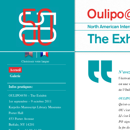
Choisissez votre langue
Accueil
N’avez
Galerie
l’écriva
est une 
Infos pratiques:
de l’Oul
OULIPO@50 – The Exhibit
OULIPO
1er septembre – 9 octobre 2011
Qu'est-
Karpeles Manuscript Library Museums
OU c'es
Porter Hall
LI c'est 
453 Porter Avenue
PO sign
Buffalo, NY 14201
la fin d