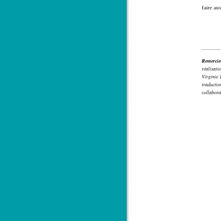
faire aus
Remercie
réalisat
Virginie 
traducti
collabora